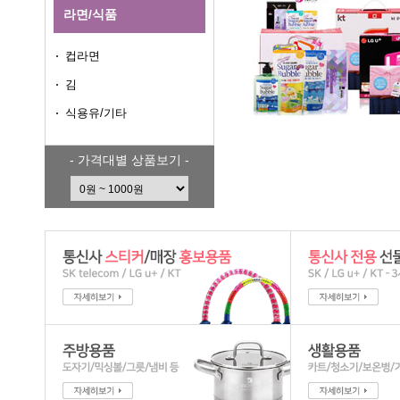
라면/식품
컵라면
김
식용유/기타
- 가격대별 상품보기 -