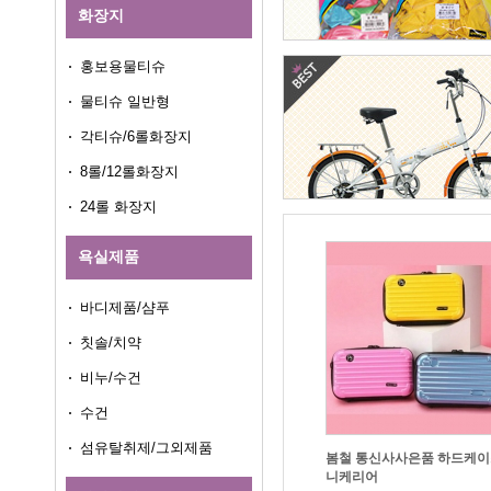
화장지
홍보용물티슈
물티슈 일반형
각티슈/6롤화장지
8롤/12롤화장지
24롤 화장지
욕실제품
바디제품/샴푸
칫솔/치약
비누/수건
수건
섬유탈취제/그외제품
니케리어