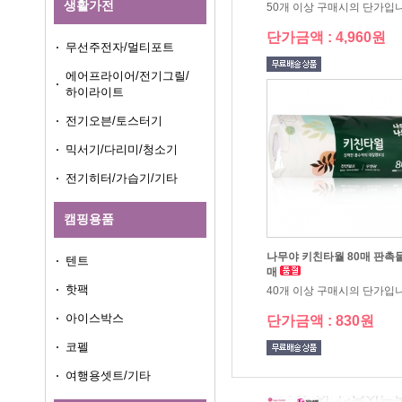
생활가전
50개 이상 구매시의 단가입
단가금액 : 4,960원
무선주전자/멀티포트
하이라이트
전기오븐/토스터기
믹서기/다리미/청소기
전기히터/가습기/기타
캠핑용품
텐트
매
핫팩
40개 이상 구매시의 단가입
아이스박스
단가금액 : 830원
코펠
여행용셋트/기타