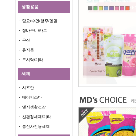
생활용품
담요/수건/행주/양말
장바구니/카트
우산
휴지통
도시락/기타
세제
샤프란
베이킹소다
엘지생활건강
친환경세제/기타
통신사전용세제