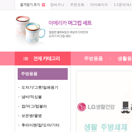
장바구니
주문조회
마이페이지
1:1문의게
주방용품
생활용
주방용품
도자기/그릇/밀폐용기
냄비/믹싱볼
컵/머그/텀블러
보온병/물병
후라이팬/칼/도마/기타