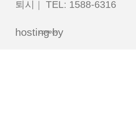
퇴시
|
TEL: 1588-6316
hosting by