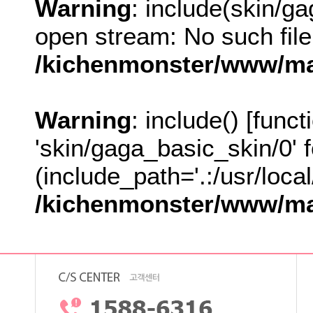
Warning
: include(skin/ga
open stream: No such file 
/kichenmonster/www/mal
Warning
: include() [
funct
(include_path='.:/usr/local
/kichenmonster/www/mal