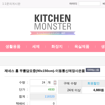
1:1문의게시판
아이디
생활용품
세제
화장지
욕실제품
생
제네스 홈 무릎담요중(90x150cm)-이동통신매장사은품
수량 :
개
구매 수량
회원할인
단가 :
24개 이상
4,880원
합계 :
택배비 :