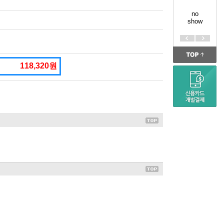
no
show
118,320원