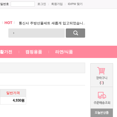
태산 제품 가격인하 공지~~
비밀번호
로그인
회원가입
ID/PW 찾기
스테인레스 냄비 시리즈 새롭게 입고 되었..
각통신사별 전자레인지 전용 밀폐용기 출..
통신사 주방선물세트 새롭게 입고되었습니..
Prev
태산 제품 가격인하 공지~~
Next
스테인레스 냄비 시리즈 새롭게 입고 되었..
활가전
캠핑용품
라면/식품
(
0
)
일반가격
4,930원