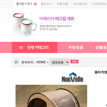
장바구니
주문조회
마이페이지
1:1문의게
주방용품
생활용
현재위치 :
HOME
>
원터치텐