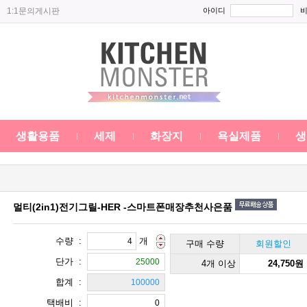
1:1문의게시판
아이디
생활용품
세제
화장지
욕실제품
생
멀티(2in1)전기그릴-HER -스마트폰매장추천사은품
수량 :
개
구매 수량
회원할인
단가 :
4개 이상
24,750원
합계 :
택배비 :