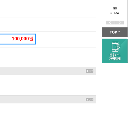
no
show
100,000원