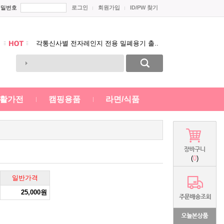
비밀번호
로그인
회원가입
ID/PW 찾기
태산 제품 가격인하 공지~~
스테인레스 냄비 시리즈 새롭게 입고 되었..
각통신사별 전자레인지 전용 밀폐용기 출..
Prev
통신사 주방선물세트 새롭게 입고되었습니..
Next
태산 제품 가격인하 공지~~
스테인레스 냄비 시리즈 새롭게 입고 되었..
활가전
캠핑용품
라면/식품
(
0
)
일반가격
25,000원