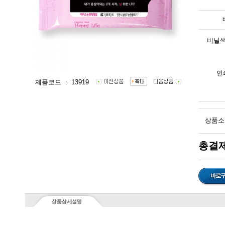
비닐색
인
제품코드 : 13919
상품소
총결제