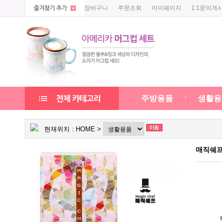
장바구니
주문조회
마이페이지
1:1문의게
주방용품
생활용
현재위치 :
HOME
>
매직쉐