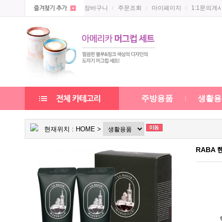
장바구니
주문조회
마이페이지
1:1문의게
주방용품
생활용
현재위치 :
HOME
>
RABA 