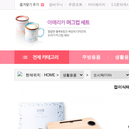
장바구니
주문조회
마이페이지
1:1문의게
주방용품
생활용
현재위치 :
HOME
>
>
접이식테