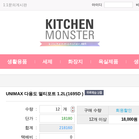
1:1문의게시판
아이디
생활용품
세제
화장지
욕실제품
생
UNIMAX 다용도 멀티포트 1.2L(1695D )
수량 :
개
구매 수량
회원할인
단가 :
12개 이상
18,000원
합계 :
택배비 :