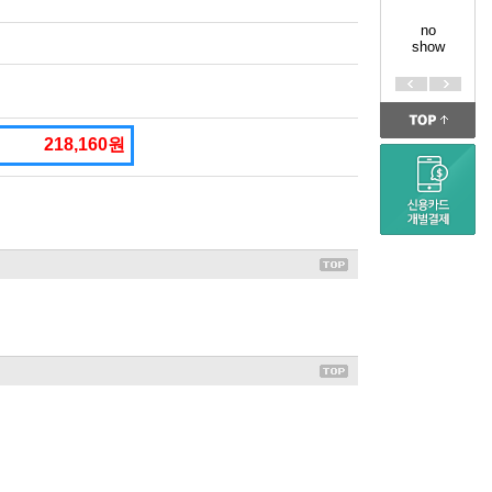
no
show
218,160원