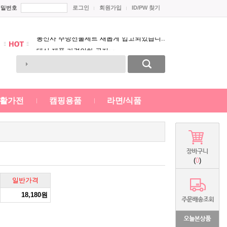
스테인레스 냄비 시리즈 새롭게 입고 되었..
비밀번호
로그인
회원가입
ID/PW 찾기
각통신사별 전자레인지 전용 밀폐용기 출..
통신사 주방선물세트 새롭게 입고되었습니..
태산 제품 가격인하 공지~~
Prev
스테인레스 냄비 시리즈 새롭게 입고 되었..
Next
활가전
캠핑용품
라면/식품
(
0
)
일반가격
18,180원