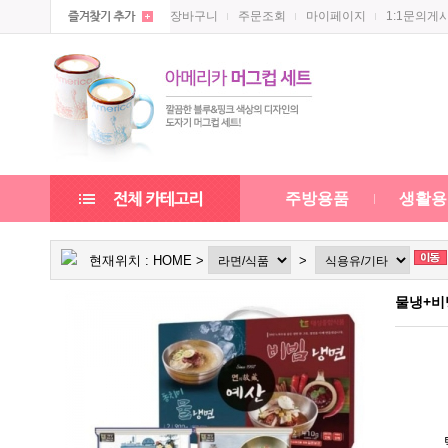
장바구니
주문조회
마이페이지
1:1문의게
주방용품
생활용
현재위치 :
HOME
>
>
물냉+비냉