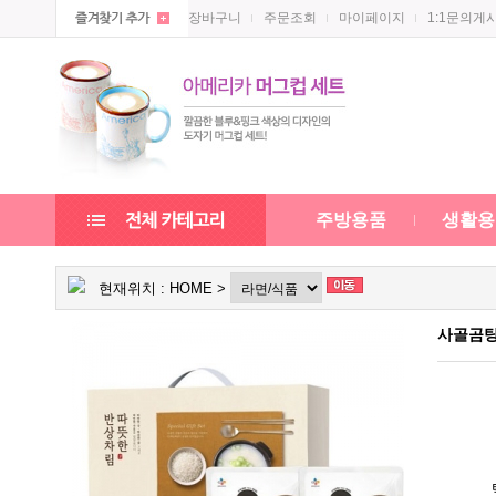
장바구니
주문조회
마이페이지
1:1문의게
주방용품
생활용
현재위치 :
HOME
>
사골곰탕