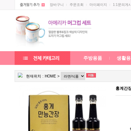
장바구니
주문조회
마이페이지
1:1문의게
주방용품
생활용
현재위치 :
HOME
>
홍계간장 