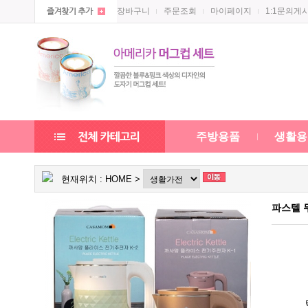
장바구니
주문조회
마이페이지
1:1문의게
주방용품
생활용
현재위치 :
HOME
>
파스텔 