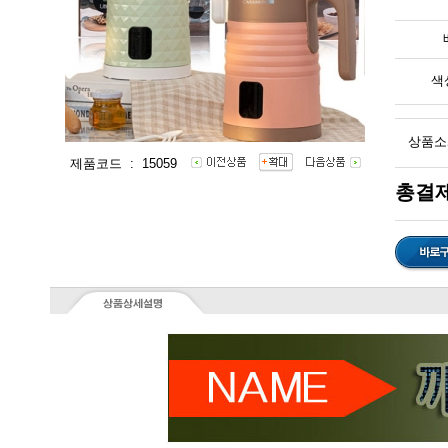
색
상품소
제품코드 : 15059
총결제